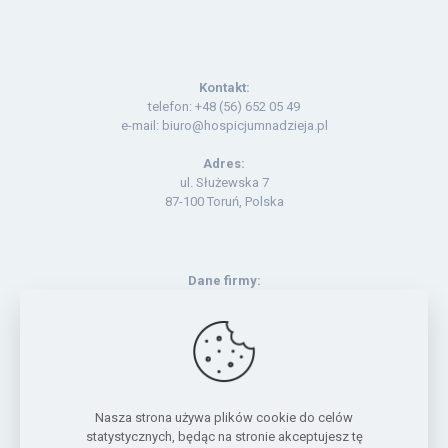
Kontakt:
telefon: +48 (56) 652 05 49
e-mail: biuro@hospicjumnadzieja.pl
Adres:
ul. Służewska 7
87-100 Toruń, Polska
Dane firmy:
KRS: 0000017073
NIP: 956 16 03 640
Regon: 870401923
Numer konta:
21 10901506 0000 0001 0385 1201
Nasza strona używa plików cookie do celów
statystycznych, będąc na stronie akceptujesz tę